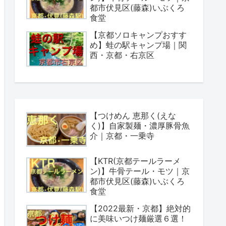
都市伏見区(藤森)いぶくろ
食堂
【京都ソロキャンプおすす
め】蛙の駅キャンプ場｜関
西・京都・右京区
【つけめん 恵那く(えな
く)】自家製麺・濃厚豚骨魚
介｜京都・一乗寺
【KTR(京都テールラーメ
ン)】牛骨テール・モツ｜京
都市伏見区(藤森)いぶくろ
食堂
【2022最新・京都】絶対的
に美味いつけ麺厳選６選！