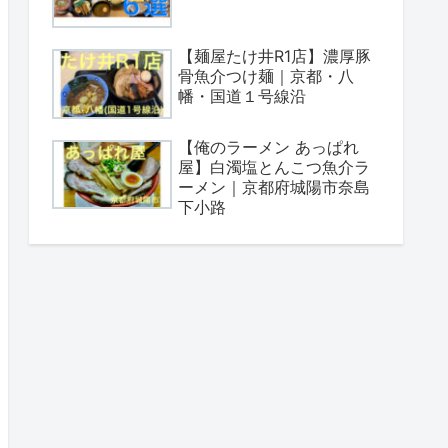
【麺屋たけ井R1店】濃厚豚
骨魚介つけ麺｜京都・八
幡・国道１号線沿
【俺のラーメン あっぱれ
屋】白濁塩とんこつ魚介ラ
ーメン｜京都府城陽市奈島
下小路