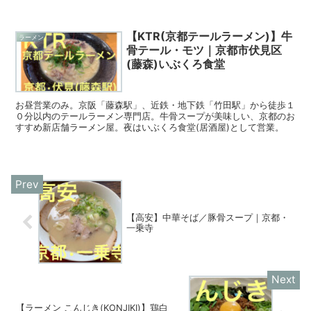
【KTR(京都テールラーメン)】牛
ラーメン
骨テール・モツ｜京都市伏見区
(藤森)いぶくろ食堂
お昼営業のみ。京阪「藤森駅」、近鉄・地下鉄「竹田駅」から徒歩１
０分以内のテールラーメン専門店。牛骨スープが美味しい、京都のお
すすめ新店舗ラーメン屋。夜はいぶくろ食堂(居酒屋)として営業。
【高安】中華そば／豚骨スープ｜京都・
一乗寺
【ラーメン こんじき(KONJIKI)】鶏白