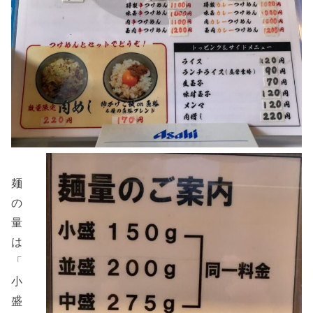
麺
の
量
は
「
小
盛