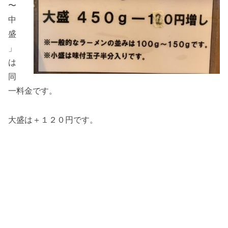
〜
中
盛
」
は
同
一料金です。
大盛は＋１２０円です。