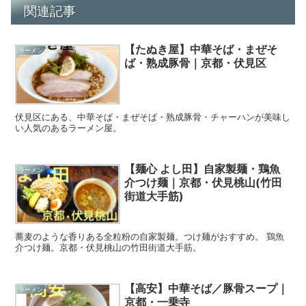
関連記事
【たぬき屋】中華そば・まぜそ
ラーメン
ば・熟成豚骨｜京都・伏見区
伏見区にある、中華そば・まぜそば・熟成豚骨・チャーハンが美味し
い人気のあるラーメン屋。
【麺心 よし田】自家製麺・鶏魚
ラーメン
介つけ麺｜京都・伏見桃山(竹田
街道大手筋)
蕎麦のような香りある全粒粉の自家製麺。つけ麺がおすすめ。 鶏魚
介つけ麺。京都・伏見桃山の竹田街道大手筋。
【高安】中華そば／豚骨スープ｜
ラーメン
京都・一乗寺