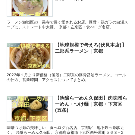
ラーメン激戦区の一乗寺で長く愛されるお店。豚骨・鶏ガラの白湯ス
ープに、ストレート中太麺。 京都・左京区・食べログ名店。
【地球規模で考えろ(伏見本店)】
ラーメン
二郎系ラーメン｜京都
2022年１月より新価格（値段）二郎系の豚骨醤油ラーメン。コール
の仕方、営業時間、アクセスについてまとめ。
【吟醸らーめん久保田】肉味噌ら
下京区
ーめん・つけ麺｜京都・下京区
(五条)
味噌つけ麺の美味しい、食べログ百名店。京都駅、地下鉄五条駅近
く。 吟醸らーめん久保田。京都府京都市下京区西松屋町５６３−２